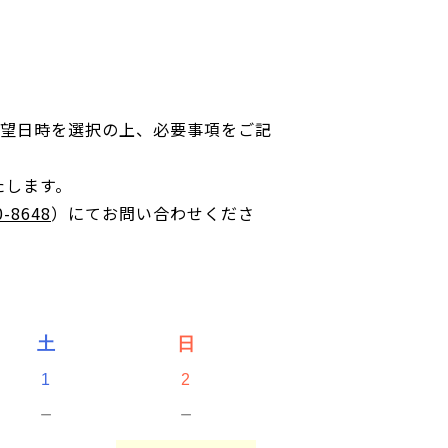
記より希望日時を選択の上、必要事項をご記
たします。
0-8648
）にてお問い合わせくださ
土
日
1
2
－
－