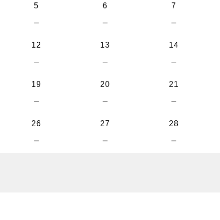
5
6
7
－
－
－
12
13
14
－
－
－
19
20
21
－
－
－
26
27
28
－
－
－